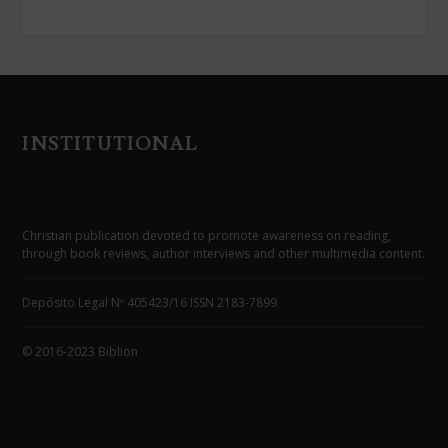
INSTITUTIONAL
Christian publication devoted to promote awareness on reading,
through book reviews, author interviews and other multimedia content.
Depósito Legal Nº 405423/16 ISSN 2183-7899
© 2016-2023 Biblion