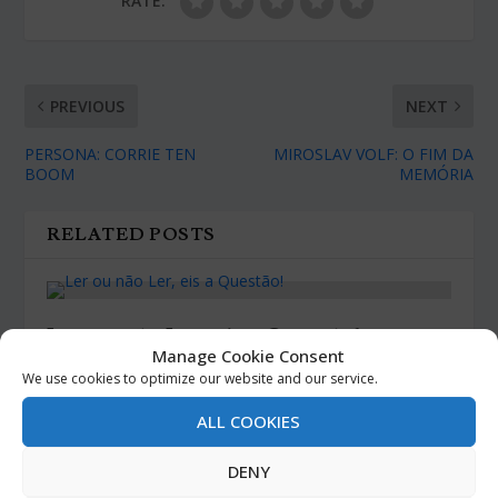
RATE:
PREVIOUS
NEXT
PERSONA: CORRIE TEN
MIROSLAV VOLF: O FIM DA
BOOM
MEMÓRIA
RELATED POSTS
Ler ou não Ler, eis a Questão!
Manage Cookie Consent
January 6, 2018
We use cookies to optimize our website and our service.
ALL COOKIES
EDITORIAL: Mais que uma
DENY
Novidade!