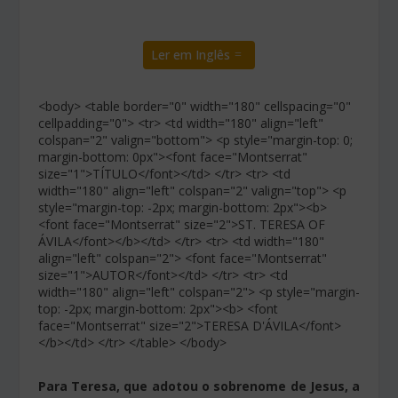
Ler em Inglês
<body> <table border="0" width="180" cellspacing="0"
cellpadding="0"> <tr> <td width="180" align="left"
colspan="2" valign="bottom"> <p style="margin-top: 0;
margin-bottom: 0px"><font face="Montserrat"
size="1">TÍTULO</font></td> </tr> <tr> <td
width="180" align="left" colspan="2" valign="top"> <p
style="margin-top: -2px; margin-bottom: 2px"><b>
<font face="Montserrat" size="2">ST. TERESA OF
ÁVILA</font></b></td> </tr> <tr> <td width="180"
align="left" colspan="2"> <font face="Montserrat"
size="1">AUTOR</font></td> </tr> <tr> <td
width="180" align="left" colspan="2"> <p style="margin-
top: -2px; margin-bottom: 2px"><b> <font
face="Montserrat" size="2">TERESA D'ÁVILA</font>
</b></td> </tr> </table> </body>
Para Teresa, que adotou o sobrenome de Jesus, a