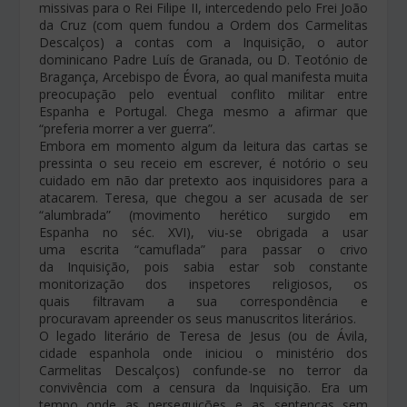
missivas para o Rei Filipe II, intercedendo pelo Frei João
da Cruz (com quem fundou a Ordem dos Carmelitas
Descalços) a contas com a Inquisição, o autor
dominicano Padre Luís de Granada, ou D. Teotónio de
Bragança, Arcebispo de Évora, ao qual manifesta muita
preocupação pelo eventual conflito militar entre
Espanha e Portugal. Chega mesmo a afirmar que
“preferia morrer a ver guerra”.
Embora em momento algum da leitura das cartas se
pressinta o seu receio em escrever, é notório o seu
cuidado em não dar pretexto aos inquisidores para a
atacarem. Teresa, que chegou a ser acusada de ser
“alumbrada” (movimento herético surgido em
Espanha no séc. XVI), viu-se obrigada a usar
uma escrita “camuflada” para passar o crivo
da Inquisição, pois sabia estar sob constante
monitorização dos inspetores religiosos, os
quais filtravam a sua correspondência e
procuravam apreender os seus manuscritos literários.
O legado literário de Teresa de Jesus (ou de Ávila,
cidade espanhola onde iniciou o ministério dos
Carmelitas Descalços) confunde-se no terror da
convivência com a censura da Inquisição. Era um
tempo onde as perseguições e as sentenças sem