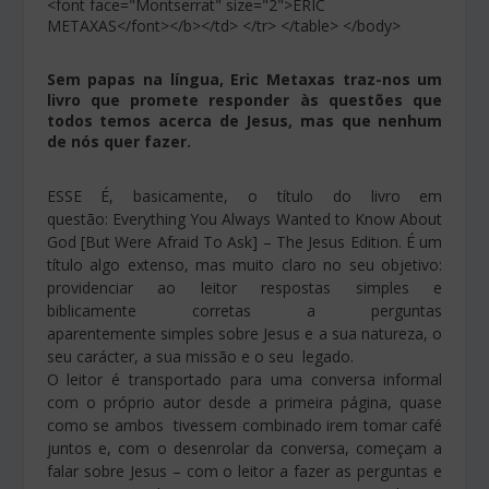
<font face="Montserrat" size="2">ERIC
METAXAS</font></b></td> </tr> </table> </body>
Sem papas na língua, Eric Metaxas traz-nos um
livro que promete responder às questões que
todos temos acerca de Jesus, mas que nenhum
de nós quer fazer.
ESSE É, basicamente, o título do livro em
questão: Everything You Always Wanted to Know About
God [But Were Afraid To Ask] – The Jesus Edition. É um
título algo extenso, mas muito claro no seu objetivo:
providenciar ao leitor respostas simples e
biblicamente corretas a perguntas
aparentemente simples sobre Jesus e a sua natureza, o
seu carácter, a sua missão e o seu legado.
O leitor é transportado para uma conversa informal
com o próprio autor desde a primeira página, quase
como se ambos tivessem combinado irem tomar café
juntos e, com o desenrolar da conversa, começam a
falar sobre Jesus – com o leitor a fazer as perguntas e