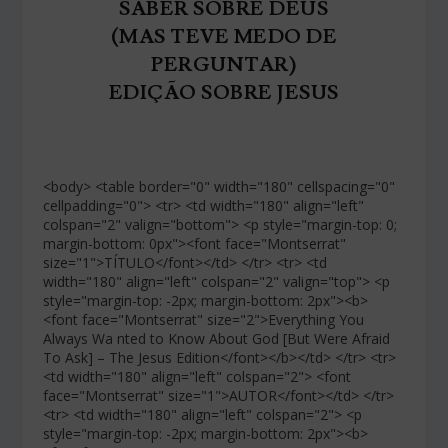
SABER SOBRE DEUS
(MAS TEVE MEDO DE
PERGUNTAR)
EDIÇÃO SOBRE JESUS
<body> <table border="0" width="180" cellspacing="0"
cellpadding="0"> <tr> <td width="180" align="left"
colspan="2" valign="bottom"> <p style="margin-top: 0;
margin-bottom: 0px"><font face="Montserrat"
size="1">TÍTULO</font></td> </tr> <tr> <td
width="180" align="left" colspan="2" valign="top"> <p
style="margin-top: -2px; margin-bottom: 2px"><b>
<font face="Montserrat" size="2">Everything You
Always Wa nted to Know About God [But Were Afraid
To Ask] – The Jesus Edition</font></b></td> </tr> <tr>
<td width="180" align="left" colspan="2"> <font
face="Montserrat" size="1">AUTOR</font></td> </tr>
<tr> <td width="180" align="left" colspan="2"> <p
style="margin-top: -2px; margin-bottom: 2px"><b>