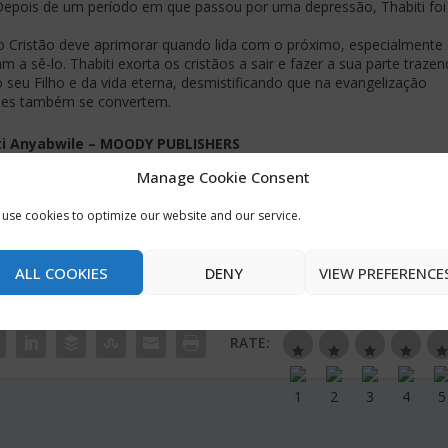
. Depois de um período em que passou por uma depressão, Thabiti fo
 o Cristão deve aprimorar quando lida com o próximo, especialment
a sê-lo. Thabiti exorta os cristãos a sair e fazer a sua parte traze
eu Filho e da vida eterna, desmistificando que na evangelização
eles também se convertem.
ti Anyabwile – MOODY PUBLISHERS
Manage Cookie Consent
 PAULO SÉRGIO GOMES
use cookies to optimize our website and our service.
ALL COOKIES
DENY
VIEW PREFERENCE
RATE: