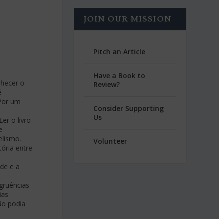
JOIN OUR MISSION
Pitch an Article
Have a Book to
nhecer o
Review?
é
Por um
Consider Supporting
Us
er o livro
e
elismo.
Volunteer
ória entre
ade e a
ngruências
ias
ão podia