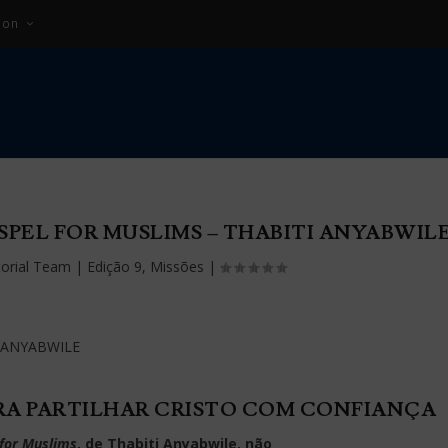
ion
SPEL FOR MUSLIMS – THABITI ANYABWIL
torial Team
|
Edição 9
,
Missões
|
A PARTILHAR CRISTO COM CONFIANÇA
for Muslims
, de Thabiti Anyabwile, não