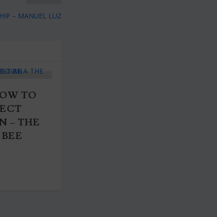
HIP – MANUEL LUZ
HOW TO
FECT
N – THE
 BEE