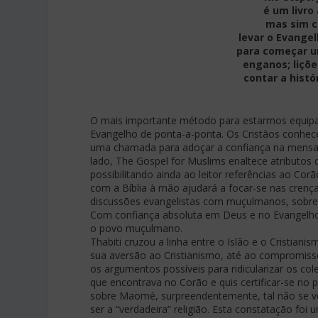
é um livro
mas sim c
levar o Evangel
para começar u
enganos; liçõe
contar a histó
O mais importante método para estarmos equipa
Evangelho de ponta-a-ponta. Os Cristãos conhece
uma chamada para adoçar a confiança na mensa
lado, The Gospel for Muslims enaltece atributos
possibilitando ainda ao leitor referências ao Co
com a Bíblia à mão ajudará a focar-se nas crença
discussões evangelistas com muçulmanos, sobre ca
Com confiança absoluta em Deus e no Evangelho
o povo muçulmano.
Thabiti cruzou a linha entre o Islão e o Cristiani
sua aversão ao Cristianismo, até ao compromiss
os argumentos possíveis para ridicularizar os co
que encontrava no Corão e quis certificar-se no pr
sobre Maomé, surpreendentemente, tal não se ve
ser a “verdadeira” religião. Esta constatação foi