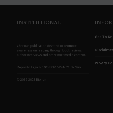
INSTITUTIONAL
INFO
Get To Kn
Christian publication devoted to promote
Disclaime
awareness on reading, through book reviews,
author interviews and other multimedia content.
Privacy Po
Depósito Legal Nº 405423/16 ISSN 2183-7899
© 2016-2023 Biblion