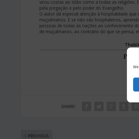
virou costas ao Islão como a todas as religiões
pela pregação e pelo poder do Evangelho.
O autor dá especial atenção à hospitalidade que
muçulmanos. E se não são hospitaleiros, aprendam 
pessoas de todas as nações ao conhecimento do s
de muçulmanos, ao contrário do que se pensa, 
Thabi
POR
We 
SHARE:
PREVIOUS