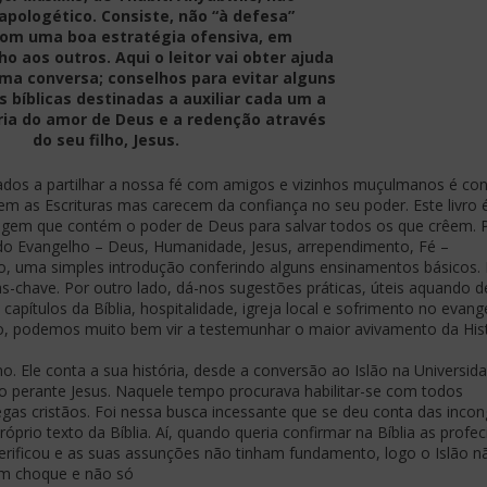
 apologético. Consiste, não “à defesa”
om uma boa estratégia ofensiva, em
ho aos outros. Aqui o leitor vai obter ajuda
ma conversa; conselhos para evitar alguns
s bíblicas destinadas a auxiliar cada um a
ria do amor de Deus e a redenção através
do seu filho, Jesus.
dos a partilhar a nossa fé com amigos e vizinhos muçulmanos é co
m as Escrituras mas carecem da confiança no seu poder. Este livro 
gem que contém o poder de Deus para salvar todos os que crêem. 
 do Evangelho – Deus, Humanidade, Jesus, arrependimento, Fé –
rão, uma simples introdução conferindo alguns ensinamentos básicos. L
s-chave. Por outro lado, dá-nos sugestões práticas, úteis aquando d
pítulos da Bíblia, hospitalidade, igreja local e sofrimento no evang
, podemos muito bem vir a testemunhar o maior avivamento da Hist
smo. Ele conta a sua história, desde a conversão ao Islão na Universid
o perante Jesus. Naquele tempo procurava habilitar-se com todos
legas cristãos. Foi nessa busca incessante que se deu conta das inco
óprio texto da Bíblia. Aí, quando queria confirmar na Bíblia as profec
rificou e as suas assunções não tinham fundamento, logo o Islão n
 um choque e não só