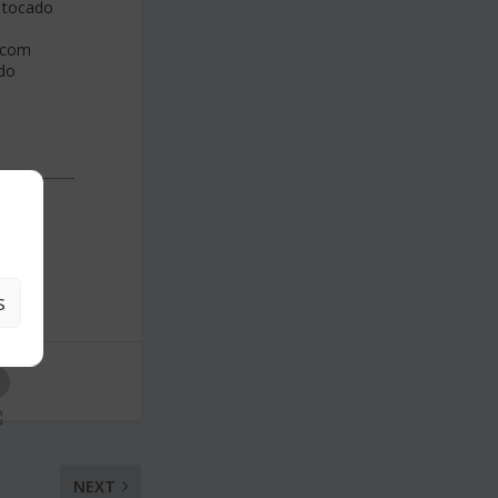
i tocado
e com
ndo
S
NEXT