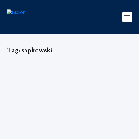
Tag:
sapkowski
Como os Jogos Tornaram os Livros da
Europa de Leste Populares no
Ocidente
by
Editorial Team
|
Dec 12, 2019
|
Adultos
,
Daniel T. Gomes
,
Em
Papel
,
Entertenimento
,
Ficção
,
Gaming
,
Jovens Adultos
,
Kindle
,
Livros
,
Personagens
,
Séries
|
0
|
As adaptações de romances para jogos não são nada
fora do comum, mas o impacto que tiveram em
aproximar a literatura da Europa de Leste ao público