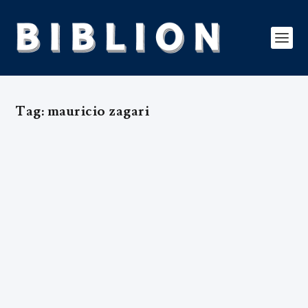
Tag:
mauricio zagari
ENTREVISTA LITERÁRIA:
MAURÍCIO ZÁGARI
by
Editorial Team
|
Jun 29, 2017
|
Edição 4
,
Entrevista Literária
,
Exclusivo
,
Kids1
|
0
|
Teólogo, jornalista, escritor e editor da Editora Mundo
Cristão, Maurício Zágari, embora jovem, é já
um premiado autor brasileiro. Foi a primeira edição de O
enigma da Bíblia de Gutenberg, em 2009, que
lhe granjeou a obtenção do Prémio Areté, nas
categorias de “Autor Revelação” e “Melhor Livro da