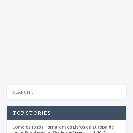
CONFIANÇA INABALÁVEL de
Maurício Zágari conquista Prémio
Areté 2016
by
Editorial Team
|
Mar 18, 2017
|
Edição 3
,
Escolha do Editor
|
0
|
VITÓRIA SOBRE O MEDO E A ANSIEDADE <body>
<table border="0" width="180" cellspacing="0"...
READ MORE
TOP STORIES
Como os Jogos Tornaram os Livros da Europa de
Leste Populares no Ocidente
December 12, 2019