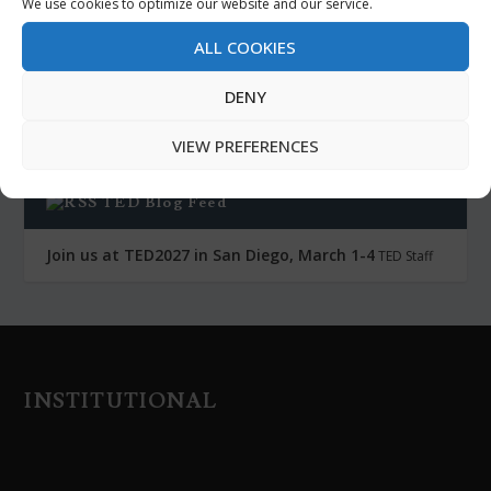
We use cookies to optimize our website and our service.
The History of Glam Rock and How It Put an End to
the Hippie Era
ALL COOKIES
Colin Marshall
DENY
Patheos Blog Feed
VIEW PREFERENCES
TED Blog Feed
Join us at TED2027 in San Diego, March 1-4
TED Staff
INSTITUTIONAL