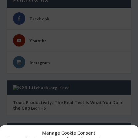
FOLLOW US
Facebook
Youtube
Instagram
Lifehack.org Feed
Toxic Productivity: The Real Test Is What You Do in
the Gap
Leon Ho
Open Culture Feed
Manage Cookie Consent