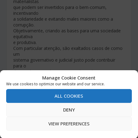
materialistas
que podem ser invertidos para o bem-comum,
incentivando
a solidariedade e evitando males maiores como a
corrupção.
Objetivamente, criando as bases para uma sociedade
equitativa
e produtiva.
Com particular atenção, são exaltados casos de como
um
sistema governativo e judicial justo pode contribuir
para o
desenvolvimento de uma nação, levando a um
conjunto de benefícios
Manage Cookie Consent
sociais, como a liberdade para escolher uma profissão,
We use cookies to optimize our website and our service.
criar empresas ou aceder aos recursos energéticos,ao
mesmo
ALL COOKIES
tempo que promove a igualdade entre as pessoas,
independentemente
DENY
da raça, religião ou condição. Até a liberdade
de enriquecimento.
VIEW PREFERENCES
O melhor endosso vem do Pr. Warren: “Este livro não é
para
ser simplesmente lido. Estude-o. Releia-o e faça