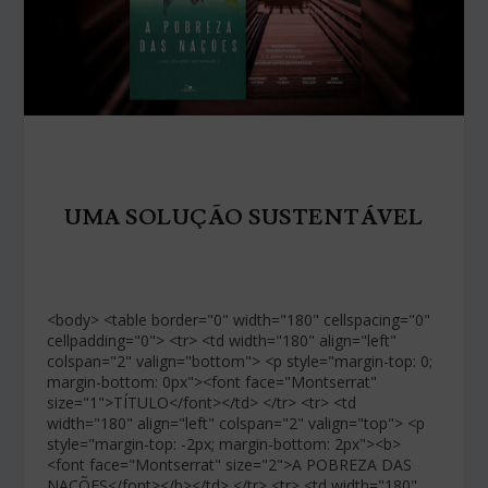
UMA SOLUÇÃO SUSTENTÁVEL
<body> <table border="0" width="180" cellspacing="0"
cellpadding="0"> <tr> <td width="180" align="left"
colspan="2" valign="bottom"> <p style="margin-top: 0;
margin-bottom: 0px"><font face="Montserrat"
size="1">TÍTULO</font></td> </tr> <tr> <td
width="180" align="left" colspan="2" valign="top"> <p
style="margin-top: -2px; margin-bottom: 2px"><b>
<font face="Montserrat" size="2">A POBREZA DAS
NAÇÕES</font></b></td> </tr> <tr> <td width="180"