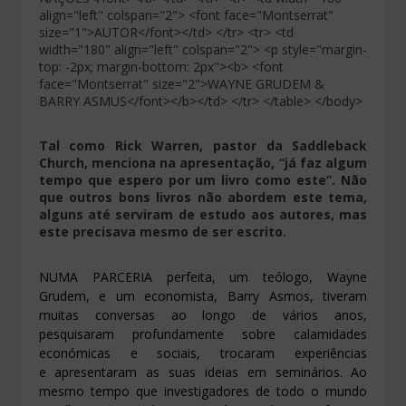
align="left" colspan="2"> <font face="Montserrat"
size="1">AUTOR</font></td> </tr> <tr> <td
width="180" align="left" colspan="2"> <p style="margin-
top: -2px; margin-bottom: 2px"><b> <font
face="Montserrat" size="2">WAYNE GRUDEM &
BARRY ASMUS</font></b></td> </tr> </table> </body>
Tal como Rick Warren, pastor da Saddleback
Church, menciona na apresentação, “já faz algum
tempo que espero por um livro como este”. Não
que outros bons livros não abordem este tema,
alguns até serviram de estudo aos autores, mas
este precisava mesmo de ser escrito.
NUMA PARCERIA perfeita, um teólogo, Wayne
Grudem, e um economista, Barry Asmos, tiveram
muitas conversas ao longo de vários anos,
pesquisaram profundamente sobre calamidades
económicas e sociais, trocaram experiências
e apresentaram as suas ideias em seminários. Ao
mesmo tempo que investigadores de todo o mundo