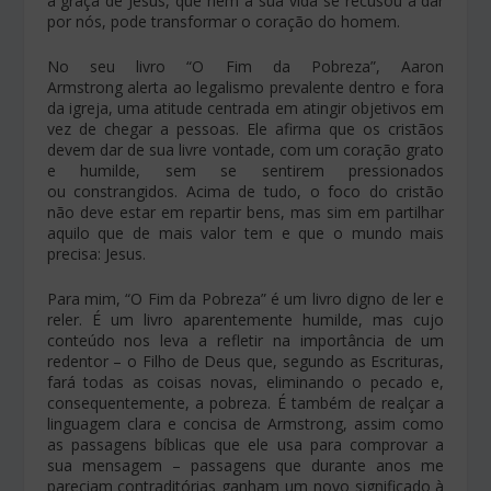
a graça de Jesus, que nem a sua vida se recusou a dar
por nós, pode transformar o coração do homem.
No seu livro “O Fim da Pobreza”, Aaron
Armstrong alerta ao legalismo prevalente dentro e fora
da igreja, uma atitude centrada em atingir objetivos em
vez de chegar a pessoas. Ele afirma que os cristãos
devem dar de sua livre vontade, com um coração grato
e humilde, sem se sentirem pressionados
ou constrangidos. Acima de tudo, o foco do cristão
não deve estar em repartir bens, mas sim em partilhar
aquilo que de mais valor tem e que o mundo mais
precisa: Jesus.
Para mim, “O Fim da Pobreza” é um livro digno de ler e
reler. É um livro aparentemente humilde, mas cujo
conteúdo nos leva a refletir na importância de um
redentor – o Filho de Deus que, segundo as Escrituras,
fará todas as coisas novas, eliminando o pecado e,
consequentemente, a pobreza. É também de realçar a
linguagem clara e concisa de Armstrong, assim como
as passagens bíblicas que ele usa para comprovar a
sua mensagem – passagens que durante anos me
pareciam contraditórias ganham um novo significado à