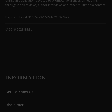
Christian publication devoted to promote awareness on reading,
through book reviews, author interviews and other multimedia content.
Depósito Legal Nº 405423/16 ISSN 2183-7899
© 2016-2023 Biblion
INFORMATION
Get To Know Us
Disclaimer