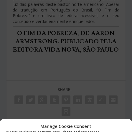
luz das palavras deste pastor norte-americano. Apesar
da tradução em Português do Brasil, “O Fim da
Pobreza” é um livro de leitura acessível, e o seu
conteúdo é verdadeiramente enriquecedor
.
O FIM DA POBREZA, DE AARON
ARMSTRONG. PUBLICADO PELA
EDITORA VIDA NOVA, SÃO PAULO
SHARE:
Manage Cookie Consent
RATE: