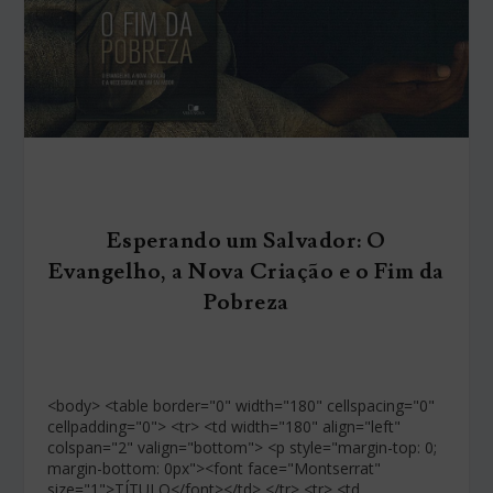
Esperando um Salvador: O
Evangelho, a Nova Criação e o Fim da
Pobreza
<body> <table border="0" width="180" cellspacing="0"
cellpadding="0"> <tr> <td width="180" align="left"
colspan="2" valign="bottom"> <p style="margin-top: 0;
margin-bottom: 0px"><font face="Montserrat"
size="1">TÍTULO</font></td> </tr> <tr> <td