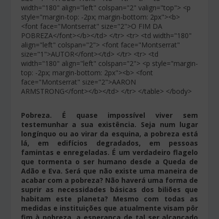
width="180" align="left" colspan="2" valign="top"> <p
style="margin-top: -2px; margin-bottom: 2px"><b>
<font face="Montserrat" size="2">O FIM DA
POBREZA</font></b></td> </tr> <tr> <td width="180"
align="left" colspan="2"> <font face="Montserrat"
size="1">AUTOR</font></td> </tr> <tr> <td
width="180" align="left" colspan="2"> <p style="margin-
top: -2px; margin-bottom: 2px"><b> <font
face="Montserrat" size="2">AARON
ARMSTRONG</font></b></td> </tr> </table> </body>
Pobreza. É quase impossível viver sem
testemunhar a sua existência. Seja num lugar
longínquo ou ao virar da esquina, a pobreza está
lá, em edifícios degradados, em pessoas
famintas e enregeladas. É um verdadeiro flagelo
que tormenta o ser humano desde a Queda de
Adão e Eva. Será que não existe uma maneira de
acabar com a pobreza? Não haverá uma forma de
suprir as necessidades básicas dos biliões que
habitam este planeta? Mesmo com todas as
medidas e instituições que atualmente visam pôr
fim à pobreza, a esperança de tal ser alcançado