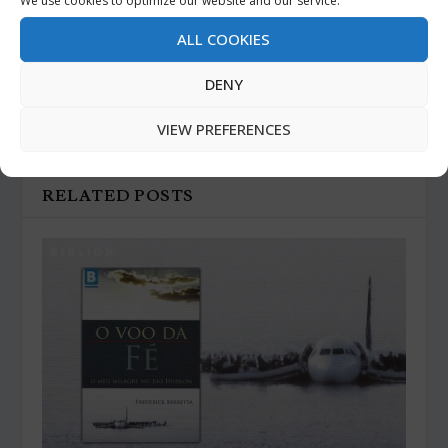
We use cookies to optimize our website and our service.
ALL COOKIES
PREVIOUS
NEXT
DENY
The Holy Land Experience –
AFINAL, COMO VIVEMOS?
VIEW PREFERENCES
Orlando, EUA
– Francis Schaeffer
RELATED POSTS