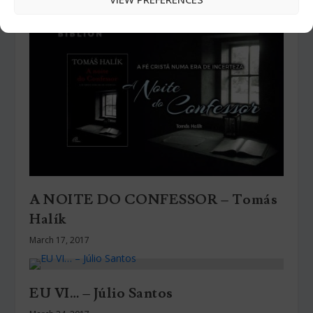
A NOITE DO CONFESSOR – Tomás
Halík
March 17, 2017
EU VI… – Júlio Santos