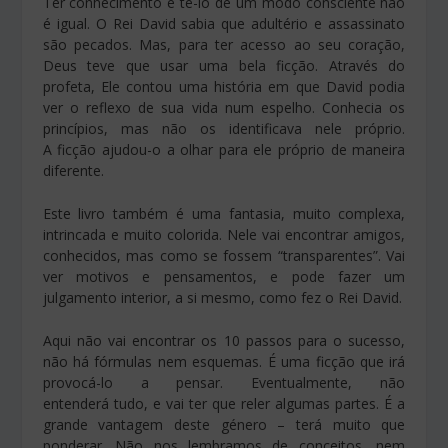
Ter conhecimento e tê-lo de um modo consciente não
é igual. O Rei David sabia que adultério e assassinato
são pecados. Mas, para ter acesso ao seu coração,
Deus teve que usar uma bela ficção. Através do
profeta, Ele contou uma história em que David podia
ver o reflexo de sua vida num espelho. Conhecia os
princípios, mas não os identificava nele próprio.
A ficção ajudou-o a olhar para ele próprio de maneira
diferente.
Este livro também é uma fantasia, muito complexa,
intrincada e muito colorida. Nele vai encontrar amigos,
conhecidos, mas como se fossem “transparentes”. Vai
ver motivos e pensamentos, e pode fazer um
julgamento interior, a si mesmo, como fez o Rei David.
Aqui não vai encontrar os 10 passos para o sucesso,
não há fórmulas nem esquemas. É uma ficção que irá
provocá-lo a pensar. Eventualmente, não
entenderá tudo, e vai ter que reler algumas partes. É a
grande vantagem deste género – terá muito que
ponderar. Não nos lembramos de conceitos, nem