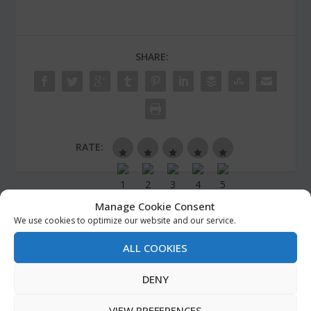
SHARE:
RATE:
Manage Cookie Consent
PREVIOUS
NEXT
We use cookies to optimize our website and our service.
A HISTÓRIA DA
LEITURA VIVA,
ALL COOKIES
REALIDADE – Gregory
COMUNIDADE ATIVA
Koukl
DENY
RELATED POSTS
VIEW PREFERENCES