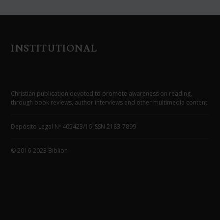
INSTITUTIONAL
Christian publication devoted to promote awareness on reading,
through book reviews, author interviews and other multimedia content.
Depósito Legal Nº 405423/16 ISSN 2183-7899
© 2016-2023 Biblion