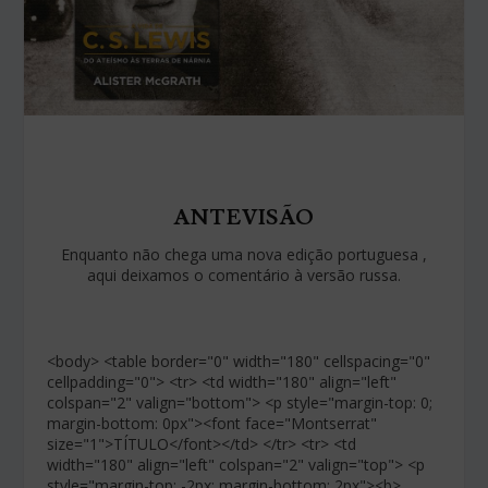
ANTEVISÃO
Enquanto não chega uma nova edição portuguesa ,
aqui deixamos o comentário à versão russa.
<body> <table border="0" width="180" cellspacing="0"
cellpadding="0"> <tr> <td width="180" align="left"
colspan="2" valign="bottom"> <p style="margin-top: 0;
margin-bottom: 0px"><font face="Montserrat"
size="1">TÍTULO</font></td> </tr> <tr> <td
width="180" align="left" colspan="2" valign="top"> <p
style="margin-top: -2px; margin-bottom: 2px"><b>