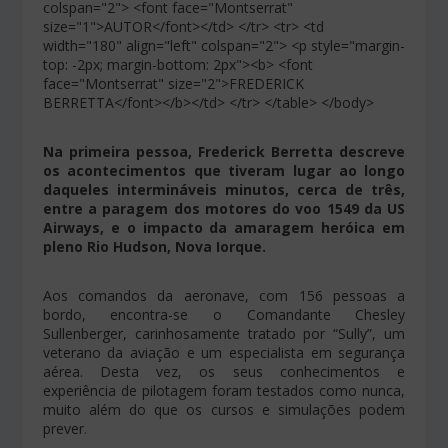
colspan="2"> <font face="Montserrat"
size="1">AUTOR</font></td> </tr> <tr> <td
width="180" align="left" colspan="2"> <p style="margin-
top: -2px; margin-bottom: 2px"><b> <font
face="Montserrat" size="2">FREDERICK
BERRETTA</font></b></td> </tr> </table> </body>
Na primeira pessoa, Frederick Berretta descreve
os acontecimentos que tiveram lugar ao longo
daqueles intermináveis minutos, cerca de três,
entre a paragem dos motores do voo 1549 da US
Airways, e o impacto da amaragem heróica em
pleno Rio Hudson, Nova Iorque.
Aos comandos da aeronave, com 156 pessoas a
bordo, encontra-se o Comandante Chesley
Sullenberger, carinhosamente tratado por “Sully”, um
veterano da aviação e um especialista em segurança
aérea. Desta vez, os seus conhecimentos e
experiência de pilotagem foram testados como nunca,
muito além do que os cursos e simulações podem
prever.