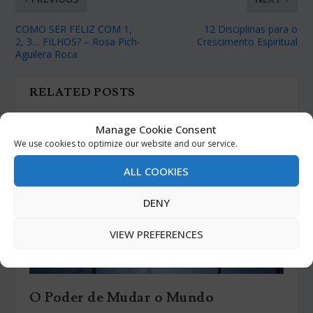
COMO SER FELIZ COM 1,
12 Disciplinas para o
2, 3… FILHOS? – Rosa Pich-
Crescimento Espiritual
Aguilera Roca
RELATED POSTS
Manage Cookie Consent
We use cookies to optimize our website and our service.
ALL COOKIES
DENY
VIEW PREFERENCES
O Poder de Mudar o Mundo