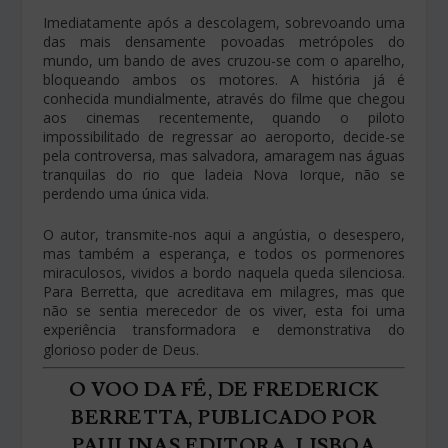
Imediatamente após a descolagem, sobrevoando uma
das mais densamente povoadas metrópoles do
mundo, um bando de aves cruzou-se com o aparelho,
bloqueando ambos os motores. A história já é
conhecida mundialmente, através do filme que chegou
aos cinemas recentemente, quando o piloto
impossibilitado de regressar ao aeroporto, decide-se
pela controversa, mas salvadora, amaragem nas águas
tranquilas do rio que ladeia Nova Iorque, não se
perdendo uma única vida.
O autor, transmite-nos aqui a angústia, o desespero,
mas também a esperança, e todos os pormenores
miraculosos, vividos a bordo naquela queda silenciosa.
Para Berretta, que acreditava em milagres, mas que
não se sentia merecedor de os viver, esta foi uma
experiência transformadora e demonstrativa do
glorioso poder de Deus.
O VOO DA FÉ, DE FREDERICK
BERRETTA, PUBLICADO POR
PAULINAS EDITORA, LISBOA