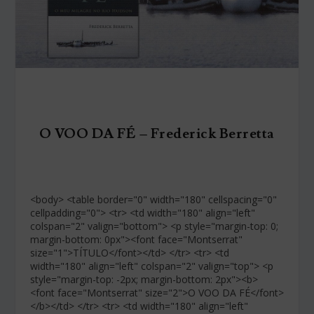
O VOO DA FÉ – Frederick Berretta
<body> <table border="0" width="180" cellspacing="0"
cellpadding="0"> <tr> <td width="180" align="left"
colspan="2" valign="bottom"> <p style="margin-top: 0;
margin-bottom: 0px"><font face="Montserrat"
size="1">TÍTULO</font></td> </tr> <tr> <td
width="180" align="left" colspan="2" valign="top"> <p
style="margin-top: -2px; margin-bottom: 2px"><b>
<font face="Montserrat" size="2">O VOO DA FÉ</font>
</b></td> </tr> <tr> <td width="180" align="left"