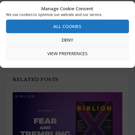
Manage Cookie Consent
We use cookies to optimize our website and our service.
RATE:
ALL COOKIES
DENY
PREVIOUS
NEXT
VIEW PREFERENCES
“ICHTHUS”: SÍMBOLOS
ENVELHECEU COMO UM
CRISTÃOS EM QUO VADIS
BOM VINHO (?)
RELATED POSTS