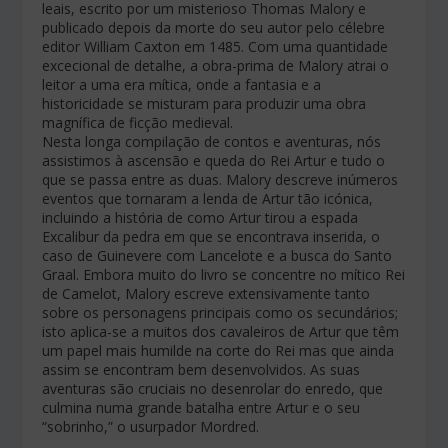
leais, escrito por um misterioso Thomas Malory e
publicado depois da morte do seu autor pelo célebre
editor William Caxton em 1485. Com uma quantidade
excecional de detalhe, a obra-prima de Malory atrai o
leitor a uma era mítica, onde a fantasia e a
historicidade se misturam para produzir uma obra
magnífica de ficção medieval.
Nesta longa compilação de contos e aventuras, nós
assistimos à ascensão e queda do Rei Artur e tudo o
que se passa entre as duas. Malory descreve inúmeros
eventos que tornaram a lenda de Artur tão icónica,
incluindo a história de como Artur tirou a espada
Excalibur da pedra em que se encontrava inserida, o
caso de Guinevere com Lancelote e a busca do Santo
Graal. Embora muito do livro se concentre no mítico Rei
de Camelot, Malory escreve extensivamente tanto
sobre os personagens principais como os secundários;
isto aplica-se a muitos dos cavaleiros de Artur que têm
um papel mais humilde na corte do Rei mas que ainda
assim se encontram bem desenvolvidos. As suas
aventuras são cruciais no desenrolar do enredo, que
culmina numa grande batalha entre Artur e o seu
“sobrinho,” o usurpador Mordred.