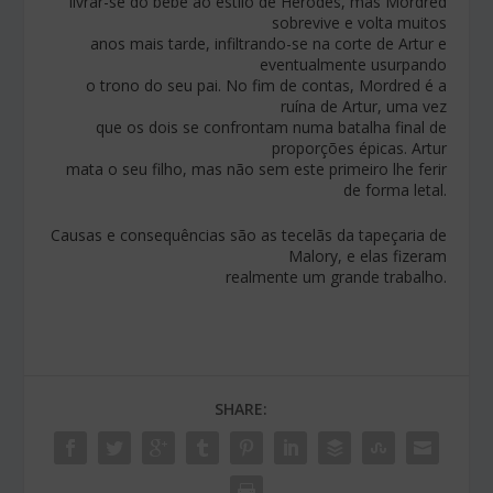
livrar-se do bebé ao estilo de Herodes, mas Mordred
sobrevive e volta muitos
anos mais tarde, infiltrando-se na corte de Artur e
eventualmente usurpando
o trono do seu pai. No fim de contas, Mordred é a
ruína de Artur, uma vez
que os dois se confrontam numa batalha final de
proporções épicas. Artur
mata o seu filho, mas não sem este primeiro lhe ferir
de forma letal.
Causas e consequências são as tecelãs da tapeçaria de
Malory, e elas fizeram
realmente um grande trabalho.
SHARE: