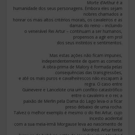
Morte d’Arthur é a
humanidade dos seus personagens. Embora eles sejam
nobres chamados a
honrar os mais altos critérios morais, os cavaleiros e as
damas do reino – incluindo
o venerável Rei Artur – continuam a ser humanos,
propensos a agir em prol
dos seus instintos e sentimentos.
Mas estas ações não ficam impunes,
independentemente de quem as comete.
A obra-prima de Malory é formada pelas
consequências das transgressões,
e até os mais puros e cavalheirescos não escapam à
regra. O caso entre
Guinevere e Lancelote cria um conflito catastrófico
entre o cavaleiro e o rei; a
paixão de Merlin pela Dama do Lago leva-o a ficar
preso debaixo de uma rocha.
Talvez o melhor exemplo é mesmo o do Rei Artur, cujo
incesto acidental
com a sua meia-irmã Morgause leva ao nascimento de
Mordred. Artur tenta