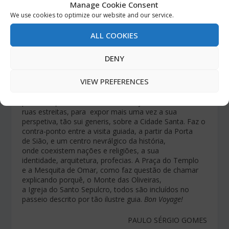
Manage Cookie Consent
Fascinante, o capítulo dedicado à
comparação religiosa, em que Chesterton, depois
We use cookies to optimize our website and our service.
de sugerir que o Confucionismo é uma
civilização, propõe que deva existir uma
ALL COOKIES
classificação alternativa para as diversas religiões.
Sustenta G.K. Chesterton que se deviam dividir
DENY
psicologicamente pois melhor se identificariam
as experiências espirituais do que
VIEW PREFERENCES
comparações inconsequentes.
E termina, fazendo de cicerone, numa visita muito
pessoal a Jerusalém, usando os trajetos sinuosos, as
ruas estreitas, para expor mais uma vez a sua
perspetiva, tão sui generis, sobre a Cidade Santa. Faz o
contra-ponto entre a visita guiada, a partir da Porta
de Sião, e um centro nevrálgico da história,
onde coexistem nações e religiões, a sua
identidade, arquitetura, profecias. A Praça do Templo
e a Mesquita de Omar, como faz questão de chamar
explicando porquê, o Monte das Oliveiras,
a Igreja do Santo Sepulcro, todos são incluídos no
passeio descrito por tão ilustre guia.
Bon Voyage!
PAULO SÉRGIO GOMES