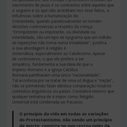
nascimento de Jesus e os contrastes entre aqueles que
o seguem e os que não acreditam nos seus feitos, a
influências sobre a humanização da
Cristandade, quando paradoxalmente se tomam
decisões controversas a respeito da crença.
“Omnipotente ou impotente, ou divindade ou
infantilidade, são um tipo de epigrama que um milhão
de repetições não torna numa trivialidade”, justifica.
A sua abordagem à religião é
sistemática, especialmente ao Catolicismo. Apesar
de controverso, o que ele prefere a ser
simpático, fundamenta a sua ideia de que o
Império Romano e a Igreja Católica
Romana partilhavam uma única “nacionalidade”.
Tal acontecia por se tratar de uma só língua e “nação”,
não se permitindo fazer idêntica comparação noutros
contextos linguísticos ou países. Considera mesmo que
qualquer tentativa de a impor como Religião
Universal está condenada ao fracasso.
O princípio da vida em todas as variações
do Protestantismo, não sendo um princípio
de morte, consiste no que restou neles de