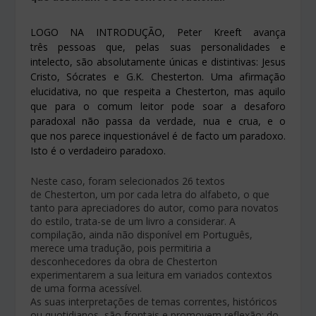
LOGO NA INTRODUÇÃO, Peter Kreeft avança
três pessoas que, pelas suas personalidades e
intelecto, são absolutamente únicas e distintivas: Jesus
Cristo, Sócrates e G.K. Chesterton. Uma afirmação
elucidativa, no que respeita a Chesterton, mas aquilo
que para o comum leitor pode soar a desaforo
paradoxal não passa da verdade, nua e crua, e o
que nos parece inquestionável é de facto um paradoxo.
Isto é o verdadeiro paradoxo.
Neste caso, foram selecionados 26 textos
de Chesterton, um por cada letra do alfabeto, o que
tanto para apreciadores do autor, como para novatos
do estilo, trata-se de um livro a considerar. A
compilação, ainda não disponível em Português,
merece uma tradução, pois permitiria a
desconhecedores da obra de Chesterton
experimentarem a sua leitura em variados contextos
de uma forma acessível.
As suas interpretações de temas correntes, históricos
ou quotidianos, são frontais e promovem reflexão: do