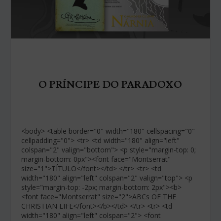
O PRÍNCIPE DO PARADOXO
<body> <table border="0" width="180" cellspacing="0"
cellpadding="0"> <tr> <td width="180" align="left"
colspan="2" valign="bottom"> <p style="margin-top: 0;
margin-bottom: 0px"><font face="Montserrat"
size="1">TÍTULO</font></td> </tr> <tr> <td
width="180" align="left" colspan="2" valign="top"> <p
style="margin-top: -2px; margin-bottom: 2px"><b>
<font face="Montserrat" size="2">ABCs OF THE
CHRISTIAN LIFE</font></b></td> </tr> <tr> <td
width="180" align="left" colspan="2"> <font