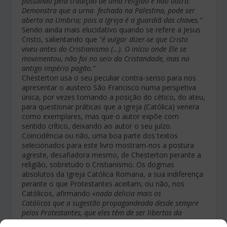
passando pela tradição de uma religião e não
outra.
Demonstra que a urna fechada na Palestina,
pode ser
aberta na Umbria; pois a Igreja é a guardiã
das chaves.”
Sendo ainda mais elucidativo quando se refere a Jesus
Cristo, salientando que
“é vulgar
dizer-se que Cristo
viveu antes do Cristianismo (…).
O início onde Ele se
movimentou, não foi no seio da
Cristandade, mas no
antigo império pagão.”
Chesterton usa o seu peculiar contra-senso para nos
apresentar o austero São Francisco numa perspetiva
única, por vezes tomando a posição do cético, do ateu,
para questionar práticas que a igreja (Católica) venera
como exemplares, mas que o autor expõe com
sentido crítico, deixando ao autor o seu juízo.
Coincidência ou não, uma boa parte dos textos
selecionados para este livro mostram-nos a postura
agreste, desafiadora mesmo, de Chesterton perante a
religião, sobretudo o Cristianismo. Os dogmas
absolutos da Igreja Católica Romana, a sua indiferença
perante o que Protestantes aceitam, ou não, nos
Católicos, afirmando
«nada delicia mais os
Católicos
que a sugestão propagandeada desde sempre
pelos
Protestantes, que eles têm de ser libertos da
superstição
chamada “Mariolatria”.»