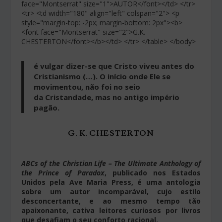
face="Montserrat" size="1">AUTOR</font></td> </tr>
<tr> <td width="180" align="left" colspan="2"> <p
style="margin-top: -2px; margin-bottom: 2px"><b>
<font face="Montserrat" size="2">G.K.
CHESTERTON</font></b></td> </tr> </table> </body>
é vulgar dizer-se que Cristo viveu antes do
Cristianismo (…). O início onde Ele se
movimentou, não foi no seio
da Cristandade, mas no antigo império
pagão.
G. K. CHESTERTON
ABCs of the Christian Life – The Ultimate Anthology of
the Prince of Paradox
, publicado nos Estados
Unidos pela Ave Maria Press, é uma antologia
sobre um autor incomparável, cujo estilo
desconcertante, e ao mesmo tempo tão
apaixonante, cativa leitores curiosos por livros
que desafiam o seu conforto racional.